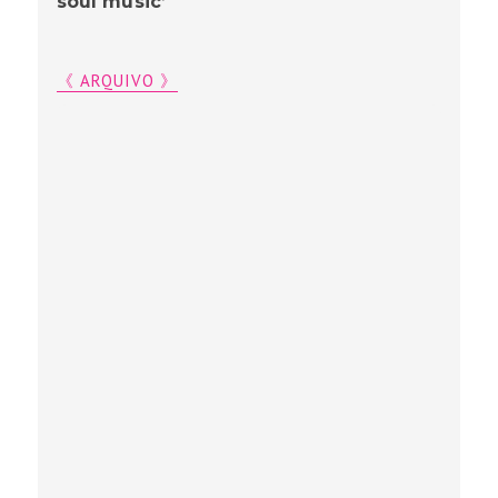
soul music’
《 ARQUIVO 》