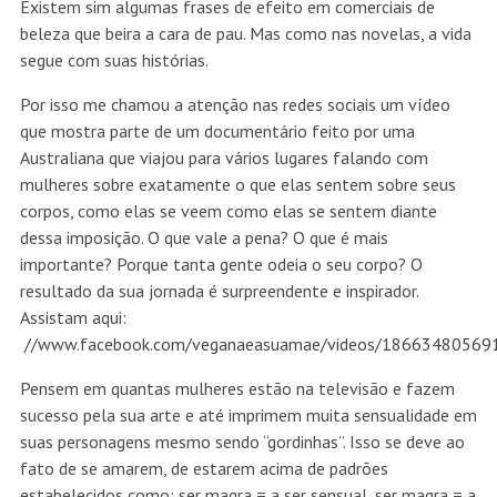
Existem sim algumas frases de efeito em comerciais de
beleza que beira a cara de pau. Mas como nas novelas, a vida
segue com suas histórias.
Por isso me chamou a atenção nas redes sociais um vídeo
que mostra parte de um documentário feito por uma
Australiana que viajou para vários lugares falando com
mulheres sobre exatamente o que elas sentem sobre seus
corpos, como elas se veem como elas se sentem diante
dessa imposição. O que vale a pena? O que é mais
importante? Porque tanta gente odeia o seu corpo? O
resultado da sua jornada é surpreendente e inspirador.
Assistam aqui:
//www.facebook.com/veganaeasuamae/videos/18663480569
Pensem em quantas mulheres estão na televisão e fazem
sucesso pela sua arte e até imprimem muita sensualidade em
suas personagens mesmo sendo “gordinhas”. Isso se deve ao
fato de se amarem, de estarem acima de padrões
estabelecidos como: ser magra = a ser sensual, ser magra = a