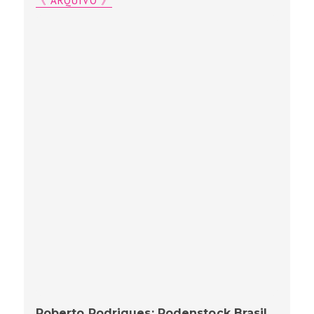
《 ARQUIVO 》
Roberto Rodrigues: Rodenstock Brasil