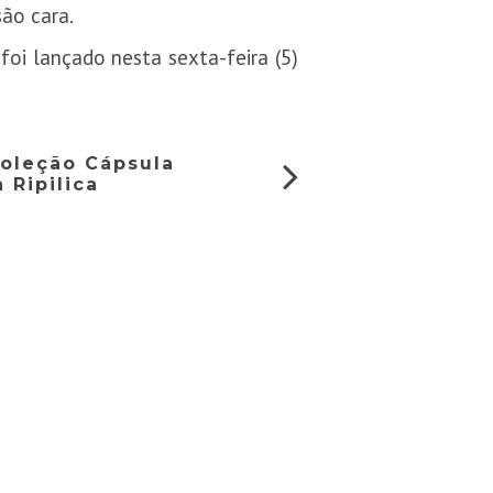
ão cara.
oi lançado nesta sexta-feira (5)
oleção Cápsula
 Ripilica