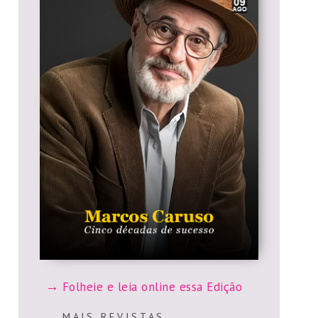
Folheie e leia online essa Edição
M A I S R E V I S T A S