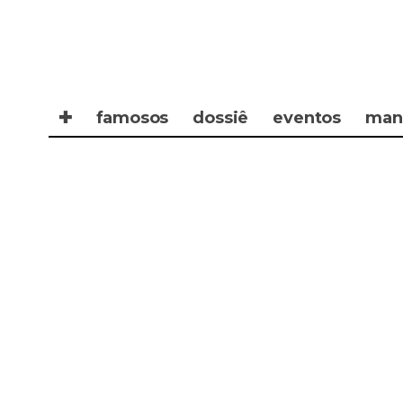
✚
famosos
dossiê
eventos
man