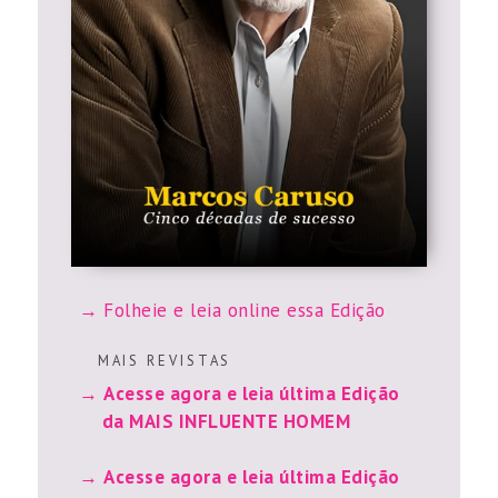
Folheie e leia online essa Edição
M A I S R E V I S T A S
Acesse agora e leia última Edição
da MAIS INFLUENTE HOMEM
Acesse agora e leia última Edição