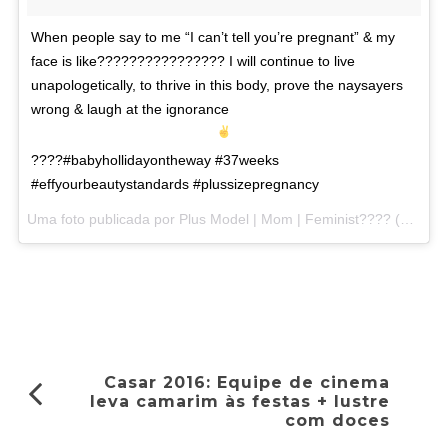
When people say to me “I can’t tell you’re pregnant” & my
face is like???????????????? I will continue to live
unapologetically, to thrive in this body, prove the naysayers
wrong & laugh at the ignorance
????
#babyhollidayontheway #37weeks
#effyourbeautystandards #plussizepregnancy
Uma foto publicada por Plus Model | Mom | Feminist???? (@tessholliday) em
Casar 2016: Equipe de cinema
leva camarim às festas + lustre
com doces