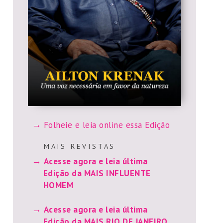
Folheie e leia online essa Edição
M A I S R E V I S T A S
Acesse agora e leia última
Edição da MAIS INFLUENTE
HOMEM
Acesse agora e leia última
Edição da MAIS RIO DE JANEIRO