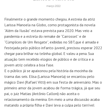
março 2022
Finalmente o grande momento chegou. A estreia da atriz
Larissa Manoela na Globo, como protagonista da novela
“Além da Ilusão” estava prevista para 2020. Mas veio a
pandemia e a estrela do remake de “Carrossel” e de
“Cúmplices de Um Resgate”, exibidas no SBT,que é amada e
festejada pelo público infanto-juvenil, precisou esperar 2022
chegar para brilhar na telinha global. E valeu a pena. Sua
atuação tem recebido elogios de público e de crítica e a
jovem atriz celebra a boa fase.
E o público já se apaixonou pela história da mocinha da
trama das seis. Elisa (Larissa Manoela) se encantou pelo
mágico Davi (Rafael Vitti) em sua festa de aniversário. Mas o
primeiro amor da jovem acabou de forma trágica, já que seu
pai, o juiz Matias (Antônio Calloni) não aceita o
relacionamento da menina. Em meio a uma discussão acaba
matando a própria filha e Davi leva a culpa pelo terrível