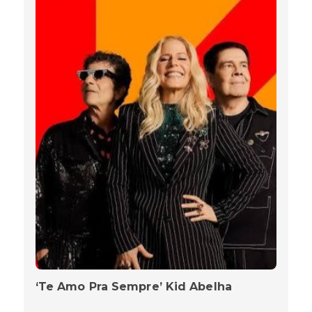
‘Te Amo Pra Sempre’ Kid Abelha