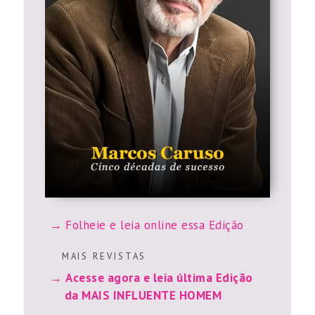
Folheie e leia online essa Edição
M A I S R E V I S T A S
Acesse agora e leia última Edição
da MAIS INFLUENTE HOMEM