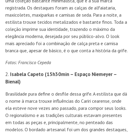
uma coleção bastante minimalista, que é a sua marca
registrada. Os destaques foram as calças de alfaiataria,
maxicoletes, maxiparkas e camisas de seda. Para a noite, a
estilista trouxe tecidos metalizados e bastante finos. Toda a
coleção imprime sua identidade, trazendo o máximo da
elegância moderna, desejada por seu público-alvo. O look
mais apreciado foi a combinação de calça preta e camisa
branca que, apesar de básico, é o que conta a história da grife.
Fotos: Francisco Cepeda
Isabela Capeto (15h30min – Espaço Niemeyer –
Bienal)
Brasilidade pura define o desfile dessa grife. A estilista que dá
o nome à marca trouxe influências do Cariri cearense, onde
ela esteve nove vezes ano passado, para compor seus looks.
O regionalismo e as tradições culturais estavam presentes
em todas as peças e, principalmente, no penteado das
modelos. O bordado artesanal foi um dos grandes destaques,