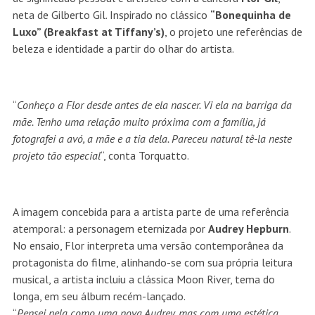
neta de Gilberto Gil. Inspirado no clássico
“Bonequinha de
Luxo” (Breakfast at Tiffany’s)
, o projeto une referências de
beleza e identidade a partir do olhar do artista.
“
Conheço a Flor desde antes de ela nascer. Vi ela na barriga da
mãe. Tenho uma relação muito próxima com a família, já
fotografei a avó, a mãe e a tia dela. Pareceu natural tê-la neste
projeto tão especial
“, conta Torquatto.
A imagem concebida para a artista parte de uma referência
atemporal: a personagem eternizada por
Audrey Hepburn
.
No ensaio, Flor interpreta uma versão contemporânea da
protagonista do filme, alinhando-se com sua própria leitura
musical, a artista incluiu a clássica Moon River, tema do
longa, em seu álbum recém-lançado.
“
Pensei nela como uma nova Audrey, mas com uma estética