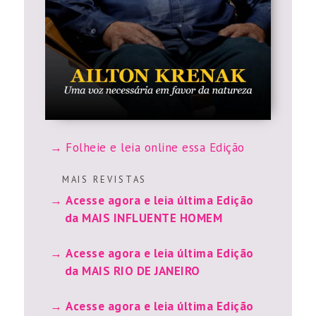
Folheie e leia online essa Edição
M A I S R E V I S T A S
Acesse agora e leia última Edição
da MAIS INFLUENTE HOMEM
Acesse agora e leia última Edição
da MAIS RIO DE JANEIRO
Acesse agora e leia última Edição