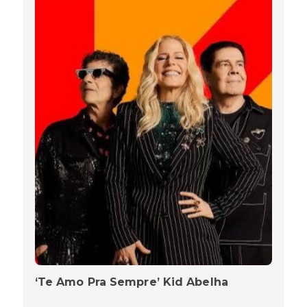
‘Te Amo Pra Sempre’ Kid Abelha