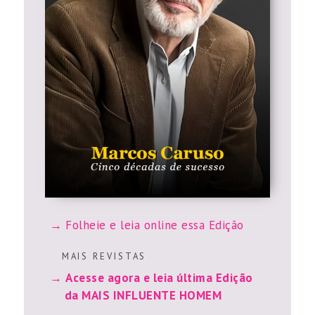
Folheie e leia online essa Edição
M A I S R E V I S T A S
Acesse agora e leia última Edição
da MAIS INFLUENTE HOMEM