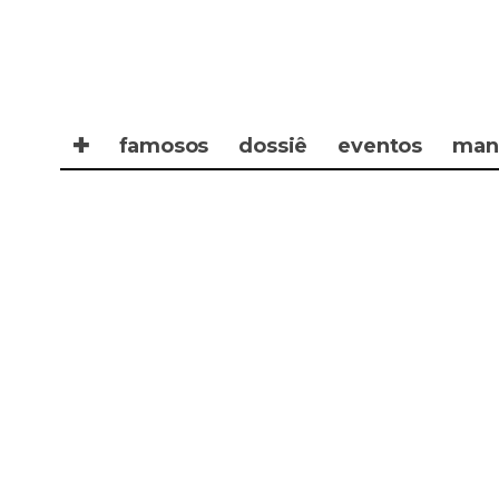
✚
famosos
dossiê
eventos
man