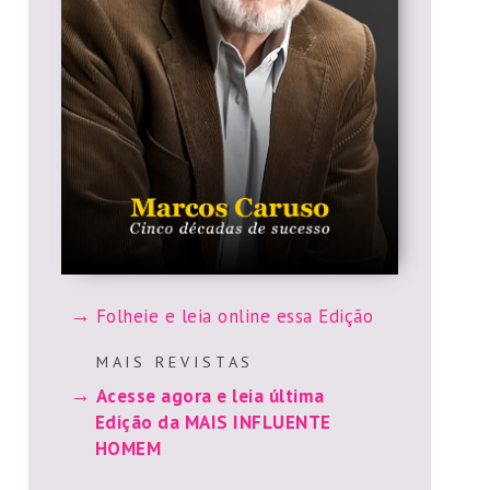
Folheie e leia online essa Edição
M A I S R E V I S T A S
Acesse agora e leia última
Edição da MAIS INFLUENTE
HOMEM