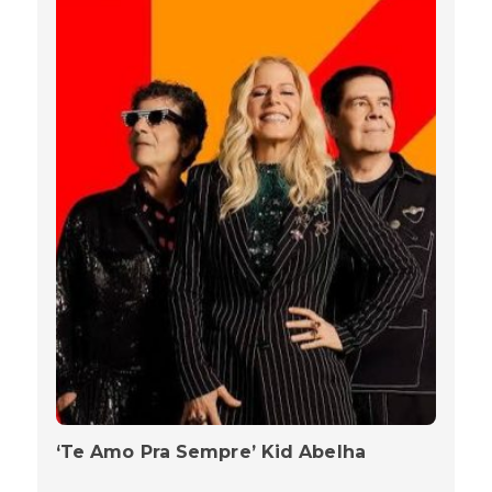
‘Te Amo Pra Sempre’ Kid Abelha