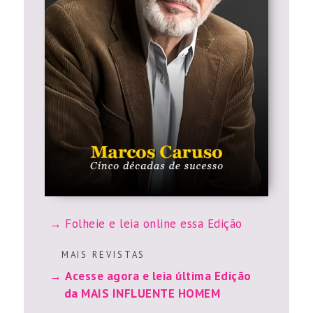
Folheie e leia online essa Edição
M A I S R E V I S T A S
Acesse agora e leia última Edição
da MAIS INFLUENTE HOMEM