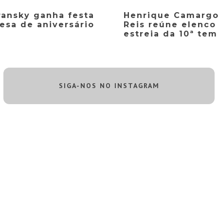
ransky ganha festa
Henrique Camargo
esa de aniversário
Reis reúne elenco
estreia da 10ª te
SIGA-NOS NO INSTAGRAM