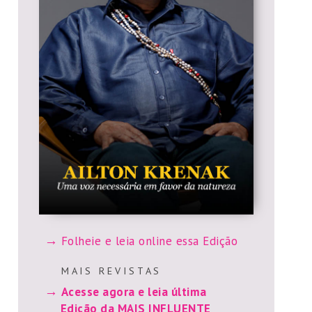
Folheie e leia online essa Edição
M A I S R E V I S T A S
Acesse agora e leia última
Edição da MAIS INFLUENTE