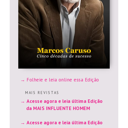
Folheie e leia online essa Edição
M A I S R E V I S T A S
Acesse agora e leia última Edição
da MAIS INFLUENTE HOMEM
Acesse agora e leia última Edição