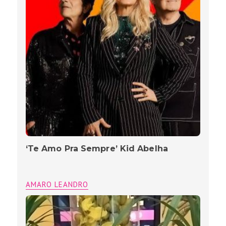
‘Te Amo Pra Sempre’ Kid Abelha
AMARO LEANDRO