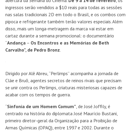
abertura da Semana do Cinema.
De 9 a 14 de fevereiro
, os
ingressos serão vendidos a $10 reais para todas as sessões
nas salas tradicionais 2D em todo o Brasil, e os combos com
pipoca e refrigerante também terão valores especiais. Além
disso, mais um longa-metragem da marca vai estar em
cartaz durante a semana promocional: o documentário
“
Andança
–
Os Encontros e as Memórias de Beth
Carvalho”, de
Pedro
Bronz
.
Dirigido por Alê Abreu, “Perlimps” acompanha a jornada de
Cláe e Bruô, agentes secretos de reinos rivais que precisam
se unir contra os Perlimps, criaturas misteriosas capazes de
acabar com os tempos de guerra.
“
Sinfonia de um Homem Comum”
, de José Joffily, é
centrado na história do diplomata José Maurício Bustani,
primeiro diretor-geral da Organização para a Proibição de
Armas Químicas (OPAQ), entre 1997 e 2002. Durante o