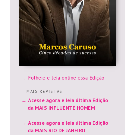
Folheie e leia online essa Edição
M A I S R E V I S T A S
Acesse agora e leia última Edição
da MAIS INFLUENTE HOMEM
Acesse agora e leia última Edição
da MAIS RIO DE JANEIRO