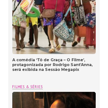
A comédia ‘Tô de Graça – O Filme’,
protagonizada por Rodrigo Sant’Anna,
será exibida na Sessão Megapix
FILMES & SÉRIES