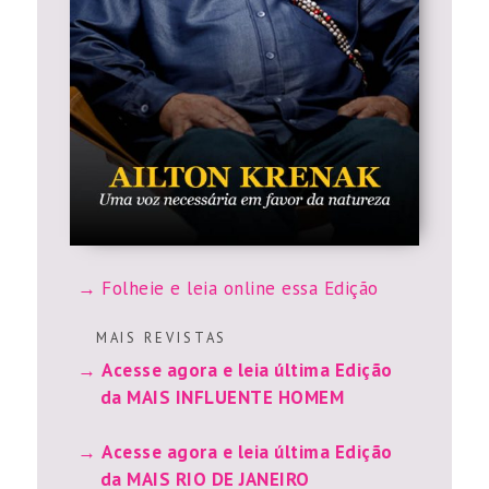
Folheie e leia online essa Edição
M A I S R E V I S T A S
Acesse agora e leia última Edição
da MAIS INFLUENTE HOMEM
Acesse agora e leia última Edição
da MAIS RIO DE JANEIRO