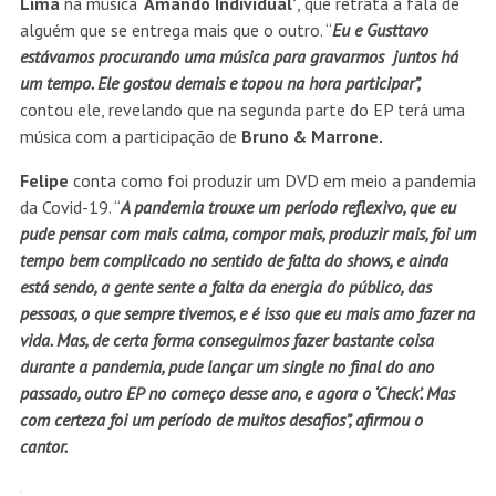
Lima
na música
‘Amando
Individual’
, que retrata a fala de
alguém que se entrega mais que o outro. “
Eu e Gusttavo
estávamos procurando uma música para gravarmos juntos há
um tempo. Ele gostou demais e topou na hora participar”,
contou ele, revelando que na segunda parte do EP terá uma
música com a participação de
Bruno & Marrone.
Felipe
conta como foi produzir um DVD em meio a pandemia
da Covid-19. “
A pandemia trouxe um período reflexivo, que eu
pude pensar com mais calma, compor mais, produzir mais, foi um
tempo bem complicado no sentido de falta do shows, e ainda
está sendo, a gente sente a falta da energia do público, das
pessoas, o que sempre tivemos, e é isso que eu mais amo fazer na
vida. Mas, de certa forma conseguimos fazer bastante coisa
durante a pandemia, pude lançar um single no final do ano
passado, outro EP no começo desse ano, e agora o ‘Check’. Mas
com certeza foi um período de muitos desafios”, afirmou o
cantor.