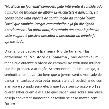
“
No Bloco de Ipanema”, composta pelo intérprete, é considerada
a música de trabalho do álbum. Leve, chiclete e dançante, ela
chega como uma espécie de continuação da canção “Gosto
Docê”, que também integra este trabalho e já foi divulgada
anteriormente. Na outra obra, é retratado um amor à primeira
vista e agora é possível descobrir o desenrolar do enredo já
apresentado.
O cenário da paixão é
Ipanema
,
Rio de Janeiro.
Nas
entrelinhas de “
No Bloco de Ipanema
”, João descreve um
rapaz que durante o bloco de carnaval avistou uma mulher
que lhe prendeu a atenção. Acompanhada de uma amiga, a
senhorita sambava tão bem que o jovem sentiu vontade de
dançar. Encantado pela bela moça, ele a vê cochichando com
a amiga e sorrindo para ele, o que toca seu coração e o faz
querer saber quem é ela. Ele quer saber mais sobre sua musa,
deseja conversar, namorar e descobrir se esse match tem
futuro.