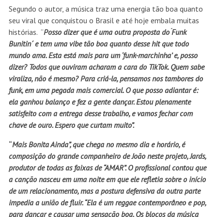
Segundo o autor, a música traz uma energia tão boa quanto
seu viral que conquistou o Brasil e até hoje embala muitas
histórias. “
Posso dizer que é uma outra proposta do ́Funk
Bunitin´ e tem uma vibe tão boa quanto desse hit que todo
mundo ama. Esta está mais para um ‘funk-marchinha’ e, posso
dizer? Todos que ouviram acharam a cara do TikTok. Quem sabe
viraliza, não é mesmo? Para criá-la, pensamos nos tambores do
funk, em uma pegada mais comercial. O que posso adiantar é:
ela ganhou balanço e fez a gente dançar. Estou plenamente
satisfeito com a entrega desse trabalho, e vamos fechar com
chave de ouro. Espero que curtam muito”.
“
Mais Bonita Ainda”, que chega no mesmo dia e horário, é
composição do grande companheiro de João neste projeto, Jards,
produtor de todas as faixas de “AMAR”. O profissional contou que
a canção nasceu em uma noite em que ele refletia sobre o início
de um relacionamento, mas a postura defensiva da outra parte
impedia a união de fluir. “Ela é um reggae contemporâneo e pop,
para dançar e causar uma sensação boa. Os blocos da música