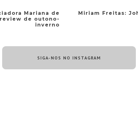
ciadora Mariana de
Miriam Freitas: J
preview de outono-
inverno
SIGA-NOS NO INSTAGRAM