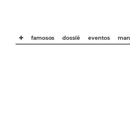
✚
famosos
dossiê
eventos
man