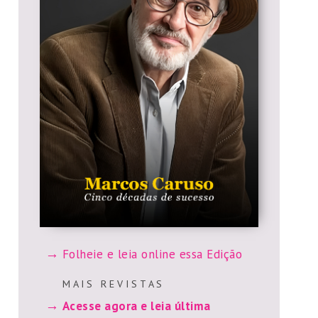
Folheie e leia online essa Edição
M A I S R E V I S T A S
Acesse agora e leia última