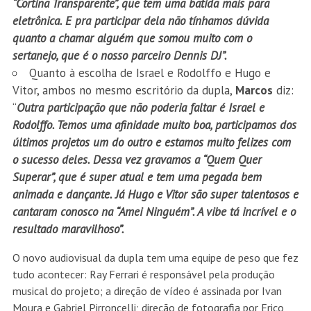
“Cortina Transparente”, que tem uma batida mais para
eletrônica. E pra participar dela não tínhamos dúvida
quanto a chamar alguém que somou muito com o
sertanejo, que é o nosso parceiro Dennis DJ”.
Quanto à escolha de Israel e Rodolffo e Hugo e
Vitor, ambos no mesmo escritório da dupla,
Marcos
diz:
“
Outra participação que não poderia faltar é Israel e
Rodolffo. Temos uma afinidade muito boa, participamos dos
últimos projetos um do outro e estamos muito felizes com
o sucesso deles. Dessa vez gravamos a “Quem Quer
Superar”, que é super atual e tem uma pegada bem
animada e dançante. Já Hugo e Vitor são super talentosos e
cantaram conosco na “Amei Ninguém”. A vibe tá incrível e o
resultado maravilhoso”.
O novo audiovisual da dupla tem uma equipe de peso que fez
tudo acontecer: Ray Ferrari é responsável pela produção
musical do projeto; a direção de vídeo é assinada por Ivan
Moura e Gabriel Pirroncelli; direção de fotografia por Erico