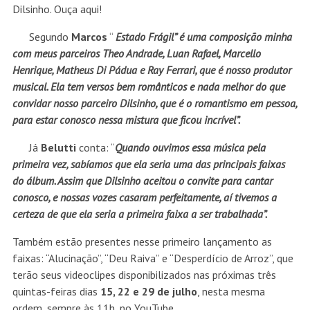
Dilsinho. Ouça aqui!
Segundo
Marcos
“
Estado Frágil” é uma composição minha
com meus parceiros Theo Andrade, Luan Rafael, Marcello
Henrique, Matheus Di Pádua e Ray Ferrari, que é nosso produtor
musical. Ela tem versos bem românticos e nada melhor do que
convidar nosso parceiro Dilsinho, que é o romantismo em pessoa,
para estar conosco nessa mistura que ficou incrível”.
Já
Belutti
conta: “
Quando ouvimos essa música pela
primeira vez, sabíamos que ela seria uma das principais faixas
do álbum. Assim que Dilsinho aceitou o convite para cantar
conosco, e nossas vozes casaram perfeitamente, aí tivemos a
certeza de que ela seria a primeira faixa a ser trabalhada”.
Também estão presentes nesse primeiro lançamento as
faixas: “Alucinação”, “Deu Raiva” e “Desperdício de Arroz”, que
terão seus videoclipes disponibilizados nas próximas três
quintas-feiras dias
15, 22 e 29 de julho
, nesta mesma
ordem, sempre às 11h, no YouTube.