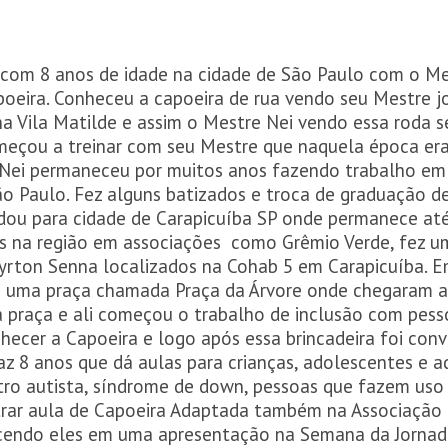
a com 8 anos de idade na cidade de São Paulo com o M
oeira. Conheceu a capoeira de rua vendo seu Mestre j
na Vila Matilde e assim o Mestre Nei vendo essa roda 
omeçou a treinar com seu Mestre que naquela época era
Nei permaneceu por muitos anos fazendo trabalho em 
ão Paulo. Fez alguns batizados e troca de graduação d
ou para cidade de Carapicuíba SP onde permanece até
 na região em associações como Grêmio Verde, fez um
yrton Senna localizados na Cohab 5 em Carapicuíba. E
 uma praça chamada Praça da Árvore onde chegaram al
a praça e ali começou o trabalho de inclusão com pes
hecer a Capoeira e logo após essa brincadeira foi conv
z 8 anos que dá aulas para crianças, adolescentes e ad
ro autista, síndrome de down, pessoas que fazem uso d
strar aula de Capoeira Adaptada também na Associação 
endo eles em uma apresentação na Semana da Jornada 