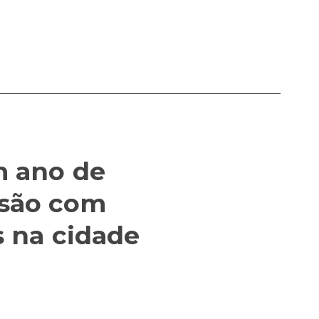
m ano de
usão com
s na cidade