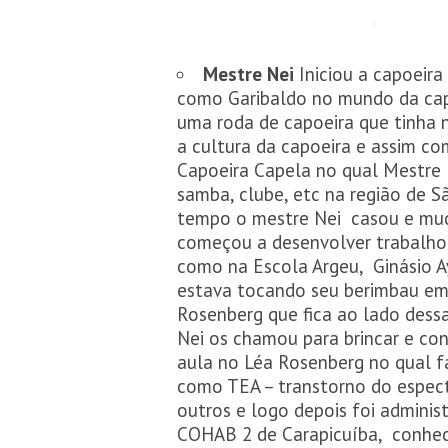
Mestre Nei
Iniciou a capoeir
como Garibaldo no mundo da cap
uma roda de capoeira que tinha 
a cultura da capoeira e assim c
Capoeira Capela no qual Mestre 
samba, clube, etc na região de S
tempo o mestre Nei casou e mud
começou a desenvolver trabalhos
como na Escola Argeu, Ginásio A
estava tocando seu berimbau em
Rosenberg que fica ao lado dess
Nei os chamou para brincar e con
aula no Léa Rosenberg no qual fa
como TEA – transtorno do espect
outros e logo depois foi admini
COHAB 2 de Carapicuíba, conhec