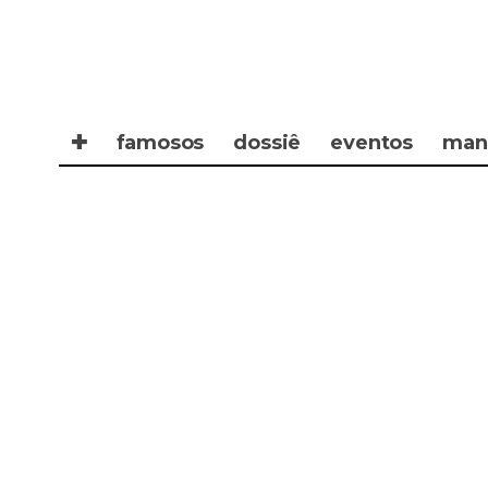
✚
famosos
dossiê
eventos
man