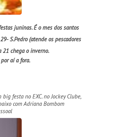
estas juninas. É o mes dos santos
e 29- S.Pedro (atende os pescadores
a 21 chega o inverno.
por aí a fora.
big festa no EXC. no Jockey Clube,
 abaixo com Adriana Bombom
essoal