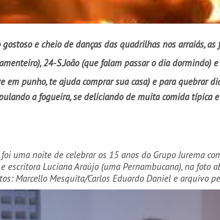
gostoso e cheio de danças das quadrilhas nos arraiás, as f
samenteiro), 24-S.João (que falam passar o dia dormindo) 
 em punho, te ajuda comprar sua casa) e para quebrar di
ulando a fogueira, se deliciando de muita comida típica e 
 foi uma noite de celebrar os 15 anos do Grupo Jurema com 
 e escritora Luciana Araújo (uma Pernambucana), na foto
tos: Marcello Mesquita/Carlos Eduardo Daniel e arquivo p