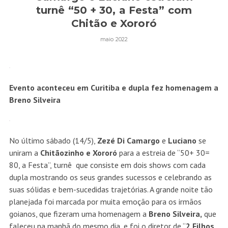
turnê “50 + 30, a Festa” com
Chitão e Xororó
maio 2022
Evento aconteceu em Curitiba e dupla fez homenagem a
Breno Silveira
No último sábado (14/5),
Zezé Di Camargo
e
Luciano
se
uniram a
Chitãozinho e
Xororó
para a estreia de “50+ 30=
80, a Festa”, turnê que consiste em dois shows com cada
dupla mostrando os seus grandes sucessos e celebrando as
suas sólidas e bem-sucedidas trajetórias. A grande noite tão
planejada foi marcada por muita emoção para os irmãos
goianos, que fizeram uma homenagem a
Breno Silveira,
que
faleceu na manhã do mesmo dia, e foi o diretor de “
2 Filhos