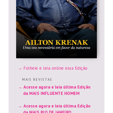
Folheie e leia online essa Edição
M A I S R E V I S T A S
Acesse agora e leia última Edição
da MAIS INFLUENTE HOMEM
Acesse agora e leia última Edição
da MAIS RIO DE JANEIRO