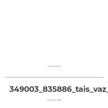
PUBLICIDADE
349003_835886_tais_vaz
outubro 2018