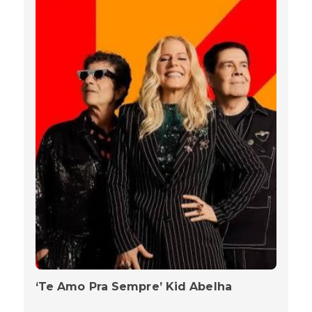
‘Te Amo Pra Sempre’ Kid Abelha