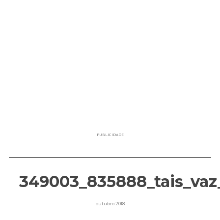
PUBLICIDADE
349003_835888_tais_vaz_
outubro 2018