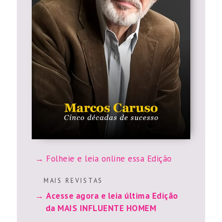
Folheie e leia online essa Edição
M A I S R E V I S T A S
Acesse agora e leia última Edição
da MAIS INFLUENTE HOMEM