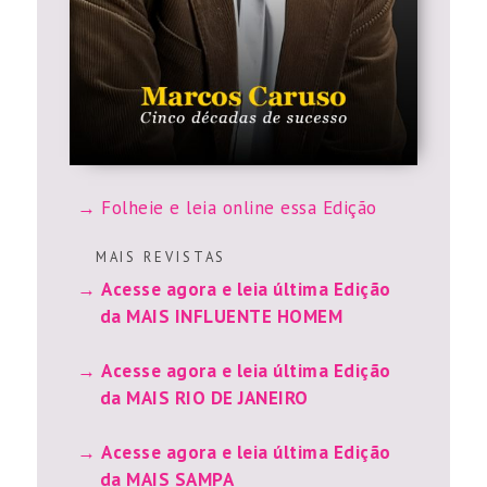
Folheie e leia online essa Edição
M A I S R E V I S T A S
Acesse agora e leia última Edição
da MAIS INFLUENTE HOMEM
Acesse agora e leia última Edição
da MAIS RIO DE JANEIRO
Acesse agora e leia última Edição
da MAIS SAMPA