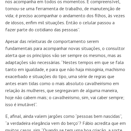
nos acompanha em todos os momentos. É compreensível,
tornou-se uma ferramenta de trabalho, de manutenção de
vida; é preciso acompanhar o andamento dos filhos, às vezes
de idosos, enfim mil situações. Então o celular passou a
fazer parte do cotidiano das pessoas”.
Apesar das releituras de comportamento serem
fundamentais para acompanhar novas situações, o consultor
alerta que os princípios vão ser sempre os mesmos, mas as
adaptações são necessárias. “Nestes tempos em que se fala
tanto em igualdade, e para que não haja misoginia, machismo
exacerbado e situações do tipo, uma série de regras que
antes eram tidas como o mais absoluto cavalheirismo em
relação às mulheres, que segregavam de alguma maneira,
hoje não cabem mais; o cavalheirismo, sim, vai caber sempre;
isso é imutável”.
E, afinal, ainda valem jargões como “pessoas bem nascidas”,
“a verdadeira elegância vem do berço”? Fábio acredita que em
muitos casos, sim. “Quando se tem uma boa criação, a sorte