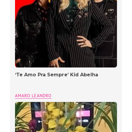
‘Te Amo Pra Sempre’ Kid Abelha
AMARO LEANDRO