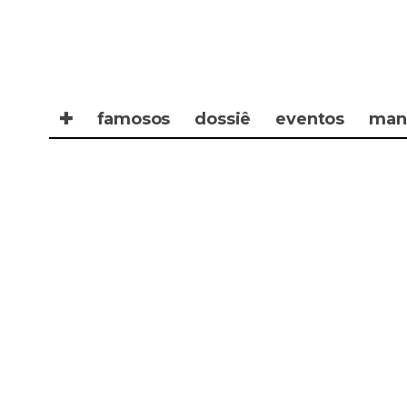
✚
famosos
dossiê
eventos
man