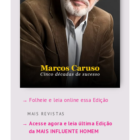
Folheie e leia online essa Edição
M A I S R E V I S T A S
Acesse agora e leia última Edição
da MAIS INFLUENTE HOMEM