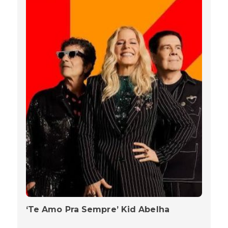
‘Te Amo Pra Sempre’ Kid Abelha