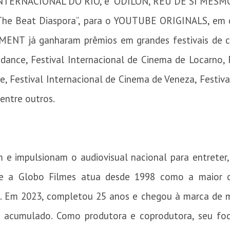
NTERNACIONAL DO RIO, e “ODILON, RÉU DE SI MESMO”
“The Beat Diaspora”, para o YOUTUBE ORIGINALS, e
NT já ganharam prêmios em grandes festivais de ci
ndance, Festival Internacional de Cinema de Locarno, 
e, Festival Internacional de Cinema de Veneza, Festiv
 entre outros.
am e impulsionam o audiovisual nacional para entreter
m que a Globo Filmes atua desde 1998 como a maior
ro. Em 2023, completou 25 anos e chegou à marca de m
 acumulado. Como produtora e coprodutora, seu foc