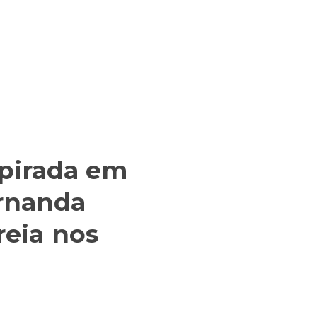
spirada em
ernanda
reia nos