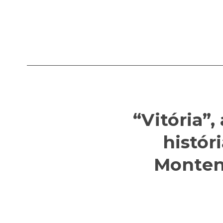
“Vitória”
histór
Montene