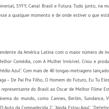
iversal, SYFY, Canal Brasil e Futura. Tudo junto, na 
sse a qualquer momento e de onde estiver o que está n
pendente da América Latina com o maior número de in
elhor Comédia, com A Mulher Invisível. Criou e produ
Prédio Azul”. Com mais de 40 longas-metragens lançado
zaga – De Pai Pra Filho, O Homem do Futuro, Eu Tu Ele
– representante do Brasil ao Oscar de Melhor Filme E
 cinema do mundo, como Cannes, Berlim, Sundance, V
 Auto da Compadecida 2”, “Ainda Estou Aqui”, “Detetives 