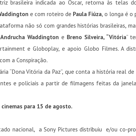
atriz brasileira indicada ao Oscar, retorna às telas
Waddington
e com roteiro de
Paula
Fiúza
, o longa é o 
ataforma não só com grandes histórias brasileiras, m
r
Andrucha Waddington
e
Breno Silveira, “Vitória
” t
inment e Globoplay, e apoio Globo Filmes. A distri
 com a Conspiração.
erária “Dona Vitória da Paz”, que conta a história rea
antes e policiais a partir de filmagens feitas da jan
s cinemas para
15 de agosto
.
o nacional, a Sony Pictures distribuiu e/ou co-prod