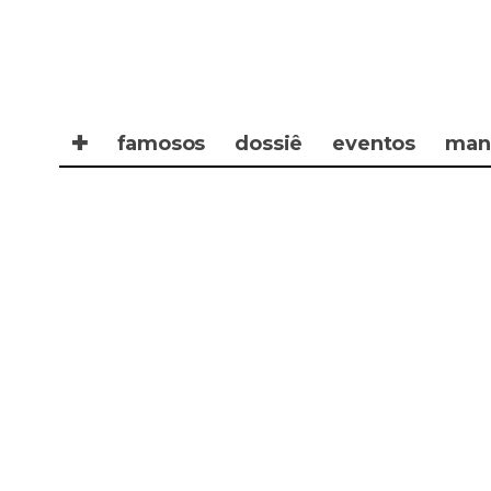
✚
famosos
dossiê
eventos
man