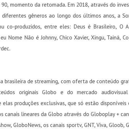
e 90, momento da retomada. Em 2018, através do inve
diferentes gêneros ao longo dos últimos anos, a S
/ou co-produzidos, entre eles: Deus é Brasileiro, O
Meu Nome Não é Johnny, Chico Xavier, Xingu, Tainá, C
rdec.
 brasileira de streaming, com oferta de conteúdo grat
teúdos originais Globo e do mercado audiovisual 
 elas produções exclusivas, que só estão disponíveis
canais lineares da Globo através do Globoplay + can
show, GloboNews, os canais sportv, GNT, Viva, Gloob, 