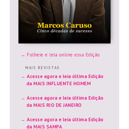
Folheie e leia online essa Edição
M A I S R E V I S T A S
Acesse agora e leia última Edição
da MAIS INFLUENTE HOMEM
Acesse agora e leia última Edição
da MAIS RIO DE JANEIRO
Acesse agora e leia última Edição
da MAIS SAMPA