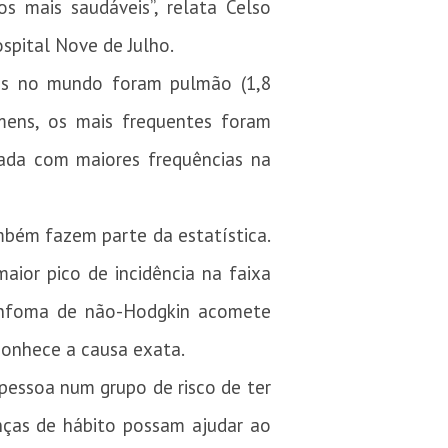
s mais saudáveis”, relata Celso
pital Nove de Julho.
tes no mundo foram pulmão (1,8
omens, os mais frequentes foram
rada com maiores frequências na
mbém fazem parte da estatística.
ior pico de incidência na faixa
linfoma de não-Hodgkin acomete
conhece a causa exata.
essoa num grupo de risco de ter
nças de hábito possam ajudar ao