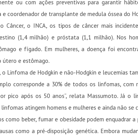
ente ou com ações preventivas para garantir hábito
e coordenador de transplante de medula óssea do Hos
do Câncer, o INCA, os tipos de câncer mais inciden
testino (1,4 milhão) e próstata (1,1 milhão). Nos h
stômago e fígado. Em mulheres, a doença foi encont
o útero e estômago.
il, o Linfoma de Hodgkin e não-Hodgkin e leucemias ta
mplo corresponde a 30% de todos os linfomas, com ma
or pico após os 50 anos”, relata Massumoto. Já o 
 linfomas atingem homens e mulheres e ainda não se 
os como beber, fumar e obesidade podem enquadrar a p
ausas como a pré-disposição genética. Embora muda