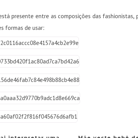
está presente entre as composições das fashionistas,
tes formas de usar:
vai interpretar uma
Mãe veste bebê d