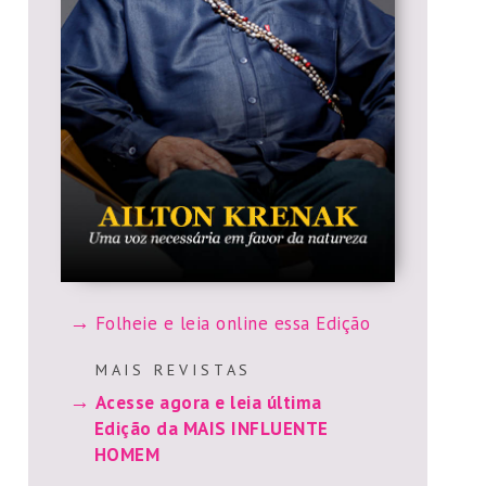
Folheie e leia online essa Edição
M A I S R E V I S T A S
Acesse agora e leia última
Edição da MAIS INFLUENTE
HOMEM