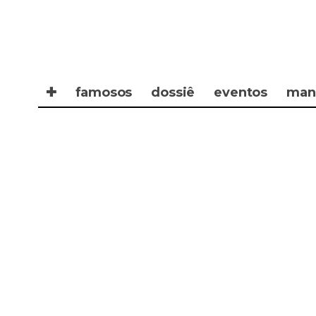
✚
famosos
dossiê
eventos
man