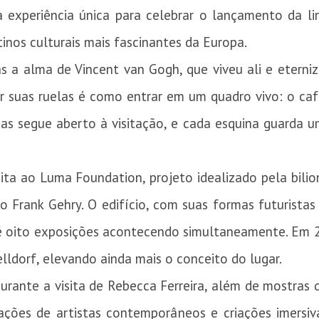
a experiência única para celebrar o lançamento da li
tinos culturais mais fascinantes da Europa.
as a alma de Vincent van Gogh, que viveu ali e etern
r suas ruelas é como entrar em um quadro vivo: o caf
adas segue aberto à visitação, e cada esquina guarda 
sita ao Luma Foundation, projeto idealizado pela bili
to Frank Gehry. O edifício, com suas formas futurist
té oito exposições acontecendo simultaneamente. Em 2
ldorf, elevando ainda mais o conceito do lugar.
durante a visita de Rebecca Ferreira, além de mostra
ações de artistas contemporâneos e criações imersivas