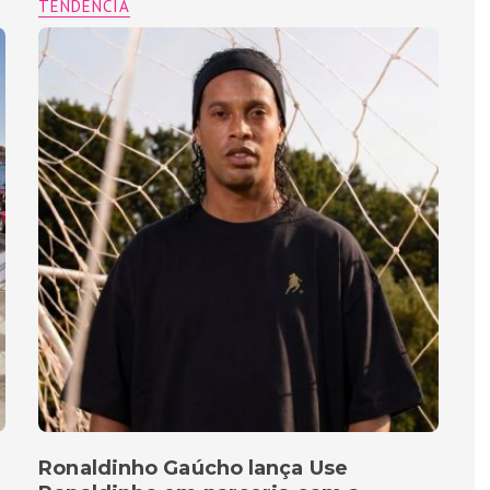
TENDÊNCIA
Ronaldinho Gaúcho lança Use