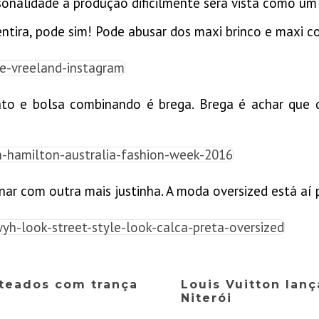
onalidade a produção dificilmente será vista como um ‘e
ira, pode sim! Pode abusar dos maxi brinco e maxi col
ato e bolsa combinando é brega. Brega é achar que d
r com outra mais justinha. A moda oversized está aí p
nteados com trança
Louis Vuitton lan
Niterói