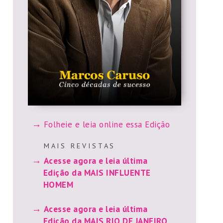
Folheie e leia online essa Edição
M A I S R E V I S T A S
Acesse agora e leia última
Edição da MAIS INFLUENTE
HOMEM
Acesse agora e leia última
Edição da MAIS RIO DE JANEIRO