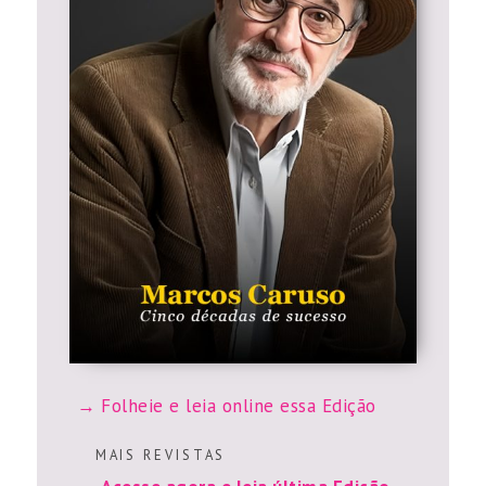
Folheie e leia online essa Edição
M A I S R E V I S T A S