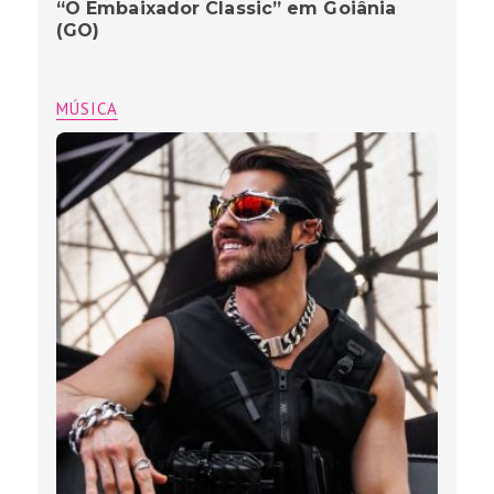
“O Embaixador Classic” em Goiânia
(GO)
MÚSICA