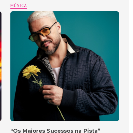
MÚSICA
“Os Maiores Sucessos na Pista”