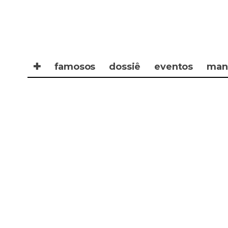
✚
famosos
dossiê
eventos
man