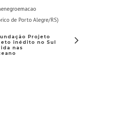
nenegroemacao
rico de Porto Alegre/RS)
Fundação Projeto
eto inédito no Sul
vida nas
ceano