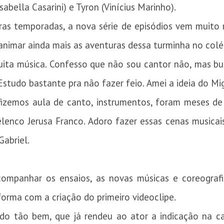
Isabella Casarini) e Tyron (Vinícius Marinho).
ras temporadas, a nova série de episódios vem muito 
 animar ainda mais as aventuras dessa turminha no colé
ta música. Confesso que não sou cantor não, mas b
 Estudo bastante pra não fazer feio. Amei a ideia do Mi
fizemos aula de canto, instrumentos, foram meses de
lenco Jerusa Franco. Adoro fazer essas cenas musicais
Gabriel.
companhar os ensaios, as novas músicas e coreograf
orma com a criação do primeiro videoclipe.
tindo tão bem, que já rendeu ao ator a indicação na c