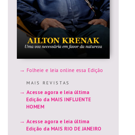
Folheie e leia online essa Edição
M A I S R E V I S T A S
Acesse agora e leia última
Edição da MAIS INFLUENTE
HOMEM
Acesse agora e leia última
Edição da MAIS RIO DE JANEIRO