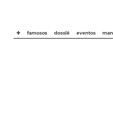
✚
famosos
dossiê
eventos
man