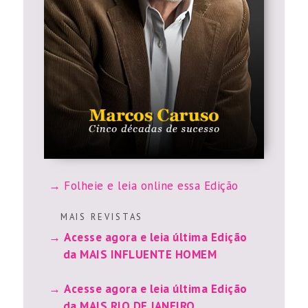
Folheie e leia online essa Edição
M A I S R E V I S T A S
Acesse agora e leia última Edição
da MAIS INFLUENTE HOMEM
Acesse agora e leia última Edição
da MAIS RIO DE JANEIRO