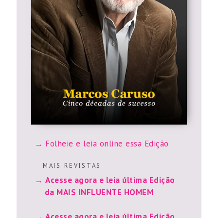
Folheie e leia online essa Edição
M A I S R E V I S T A S
Acesse agora e leia última Edição
da MAIS INFLUENTE HOMEM
Acesse agora e leia última Edição