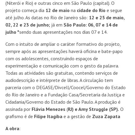
(Niterói e Rio) e outras cinco em São Paulo (capital). O
projeto começa dia
12 de maio
na
cidade do Rio
e segue
até julho. As datas no Rio de Janeiro são:
12 e 25 de maio,
02, 22 e 23 de junho;
já em
São Paulo: 06, 07 e 14 de
julho *
sendo duas apresentações nos dias 07 e 14.
Com o intuito de ampliar o caráter formativo do projeto,
sempre após as apresentações haverá oficina e bate-papo
com os adolescentes, construindo espaços de
experimentação e comunicação com o gesto da palavra.
Todas as atividades são gratuitas, contendo serviços de
audiodescrição e intérprete de libras. A circulação tem
parceria com o DEGASE/Divcell/Coocel/Governo do Estado
do Rio de Janeiro e a Fundação Casa/Secretaria da Justiça e
Cidadania/Governo do Estado de São Paulo. A produção é
assinada por
Flávia Menezes
(
RJ) e Amy Struggle (SP).
O
grafismo é de
Filipe Itagiba
e a gestão de
Zuza Zapata
A obra
: