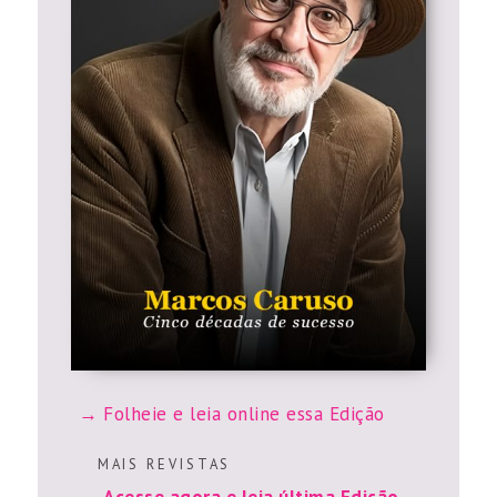
Folheie e leia online essa Edição
M A I S R E V I S T A S