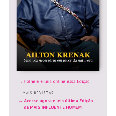
Folheie e leia online essa Edição
M A I S R E V I S T A S
Acesse agora e leia última Edição
da MAIS INFLUENTE HOMEM