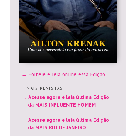
Folheie e leia online essa Edição
M A I S R E V I S T A S
Acesse agora e leia última Edição
da MAIS INFLUENTE HOMEM
Acesse agora e leia última Edição
da MAIS RIO DE JANEIRO