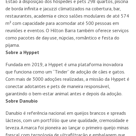
Estão à disposição dos hóspedes e pets 298 quartos, piscina
de borda infinita e jacuzzi climatizados na cobertura, bar,
restaurantes, academia e cinco salões modulares de até 574
m² com capacidade para acomodar até 500 pessoas em
reuniões e eventos. O Hilton Barra também oferece serviços
como pacotes de day use, núpcias, romântico e festa do
pijama.
Sobre a Hyppet
Fundada em 2019, a Hyppet é uma plataforma inovadora
que funciona como um “Tinder” de adoção de cães e gatos.
Com mais de 3000 adoções realizadas, a missão da Hyppet é
conectar adotantes e pets de maneira responsável,
garantindo o bem-estar animal antes e depois da adoção.
Sobre Danubio
Danubio é referência nacional em queijos brancos e spreads
lácteos, com um portfólio que une qualidade, cremosidade e
leveza. A marca foi pioneira ao lançar o primeiro queijo minas
frescal com tecnologia de ultrafiltração e embalagem que