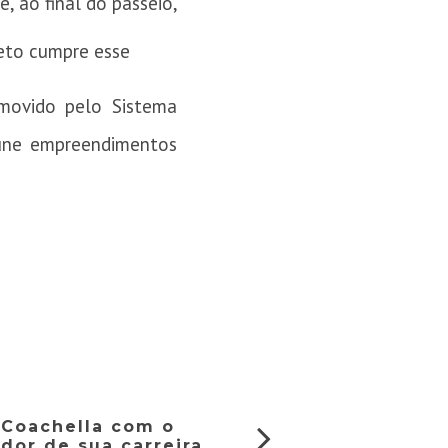
, ao final do passeio,
jeto cumpre esse
omovido pelo Sistema
reúne empreendimentos
 Coachella com o
dor de sua carreira