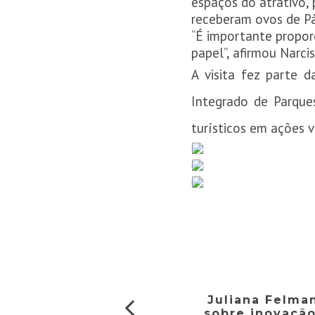
espaços do atrativo, 
receberam ovos de Pá
“É importante proporc
papel”, afirmou Narci
A visita fez parte 
Integrado de Parques
turísticos em ações v
Juliana Felman
sobre inovaçã