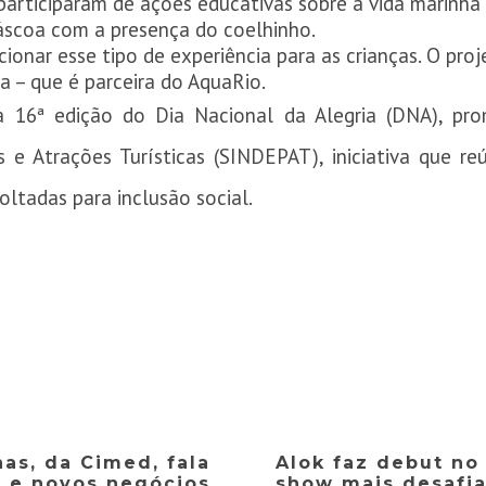
participaram de ações educativas sobre a vida marinha e
scoa com a presença do coelhinho.
ionar esse tipo de experiência para as crianças. O pro
sa – que é parceira do AquaRio.
da 16ª edição do Dia Nacional da Alegria (DNA), pr
 e Atrações Turísticas (SINDEPAT), iniciativa que 
oltadas para inclusão social.
as, da Cimed, fala
Alok faz debut no
o e novos negócios
show mais desafia