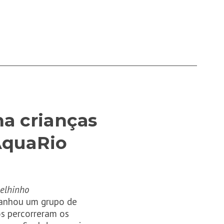
a crianças
 AquaRio
oelhinho
panhou um grupo de
os percorreram os