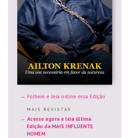
Folheie e leia online essa Edição
M A I S R E V I S T A S
Acesse agora e leia última
Edição da MAIS INFLUENTE
HOMEM