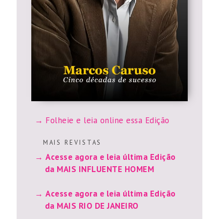
Folheie e leia online essa Edição
M A I S R E V I S T A S
Acesse agora e leia última Edição
da MAIS INFLUENTE HOMEM
Acesse agora e leia última Edição
da MAIS RIO DE JANEIRO